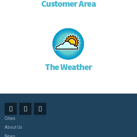
Customer Area
The Weather
Cities
About Us
News