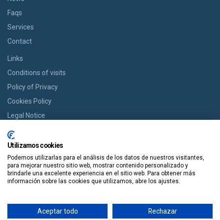
Faqs
Services
Contact
Links
Conditions of visits
Policy of Privacy
Cookies Policy
Legal Notice
BOOK YOUR ROOM
Utilizamos cookies
If you want a room we offer you the option of booking from cozy
Podemos utilizarlas para el análisis de los datos de nuestros visitantes,
houses to modern apartments in an easy way and in a single click.
para mejorar nuestro sitio web, mostrar contenido personalizado y
brindarle una excelente experiencia en el sitio web. Para obtener más
información sobre las cookies que utilizamos, abre los ajustes.
Book It
Aceptar todo
Rechazar
Guiapolis
Tours por España