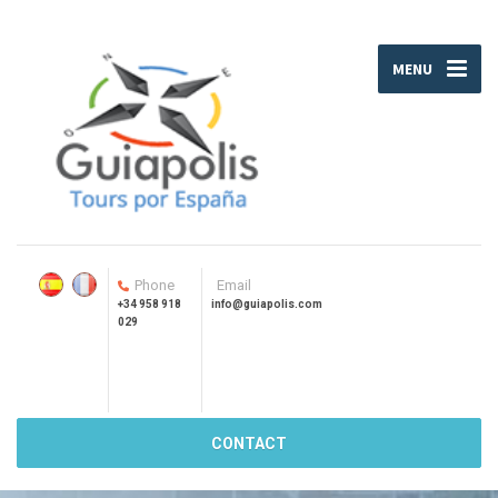
MENU
Phone
Email
+34 958 918
info@guiapolis.com
029
CONTACT