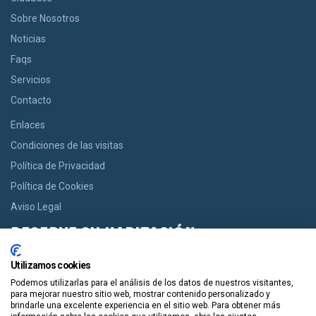
Sobre Nosotros
Noticias
Faqs
Servicios
Contacto
Enlaces
Condiciones de las visitas
Política de Privacidad
Política de Cookies
Aviso Legal
RESERVE SU HABITACIÓN
Si usted desea una habitación le ofrecemos la opción de reservar
Utilizamos cookies
desde casas acogedoras hasta modernos apartamentos de
Podemos utilizarlas para el análisis de los datos de nuestros visitantes,
manera facil y en un solo click.
para mejorar nuestro sitio web, mostrar contenido personalizado y
brindarle una excelente experiencia en el sitio web. Para obtener más