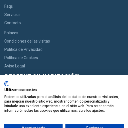
Faqs
Servicios
Contacto
Enlaces
Condiciones de las visitas
Política de Privacidad
Política de Cookies
Aviso Legal
RESERVE SU HABITACIÓN
Si usted desea una habitación le ofrecemos la opción de reservar
Utilizamos cookies
desde casas acogedoras hasta modernos apartamentos de
Podemos utilizarlas para el análisis de los datos de nuestros visitantes,
manera facil y en un solo click.
para mejorar nuestro sitio web, mostrar contenido personalizado y
brindarle una excelente experiencia en el sitio web. Para obtener más
información sobre las cookies que utilizamos, abre los ajustes.
Reservala