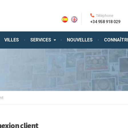
Téléphone
+34 958 918 029
VILLES
SERVICES
NOUVELLES
CONNAÎTR
nt
exion client