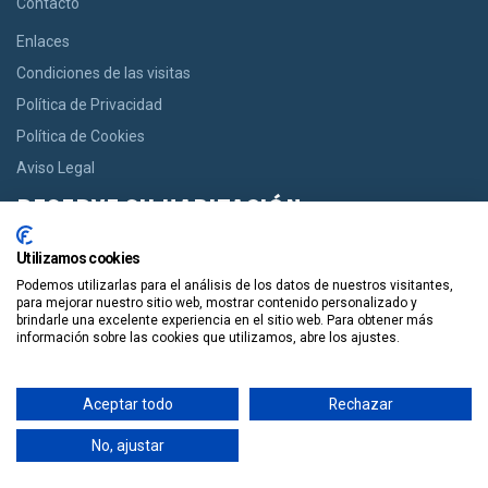
Contacto
Enlaces
Condiciones de las visitas
Política de Privacidad
Política de Cookies
Aviso Legal
RESERVE SU HABITACIÓN
Si usted desea una habitación le ofrecemos la opción de reservar
Utilizamos cookies
desde casas acogedoras hasta modernos apartamentos de
Podemos utilizarlas para el análisis de los datos de nuestros visitantes,
manera facil y en un solo click.
para mejorar nuestro sitio web, mostrar contenido personalizado y
brindarle una excelente experiencia en el sitio web. Para obtener más
información sobre las cookies que utilizamos, abre los ajustes.
Reservala
Aceptar todo
Rechazar
Guiapolis
Tours por España
Copyright. Guiapolis.com © España. Todos los derechos
No, ajustar
reservados.