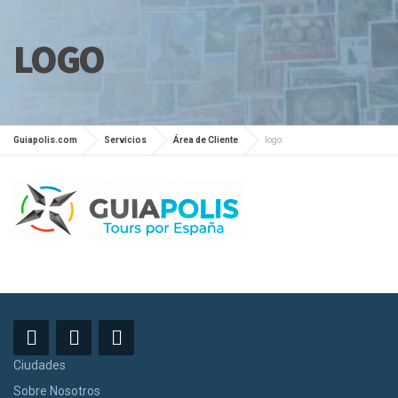
LOGO
Guiapolis.com
Servicios
Área de Cliente
logo
Ciudades
Sobre Nosotros