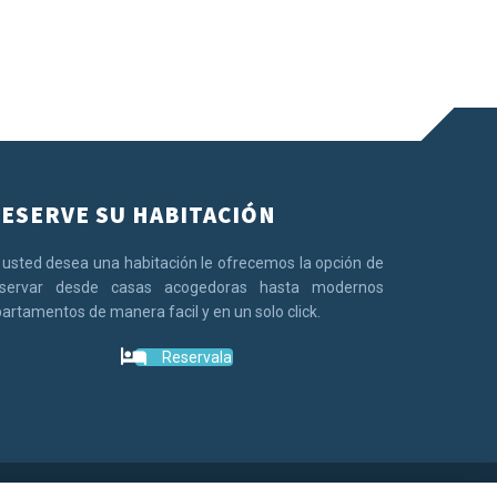
ESERVE SU HABITACIÓN
 usted desea una habitación le ofrecemos la opción de
eservar desde casas acogedoras hasta modernos
artamentos de manera facil y en un solo click.
Reservala
uiapolis.com © España. Todos los derechos reservados.