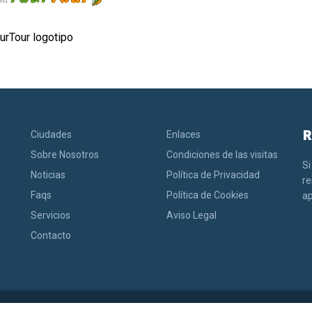
rTour logotipo
R
Ciudades
Enlaces
Sobre Nosotros
Condiciones de las visitas
Si
Noticias
Política de Privacidad
r
Faqs
Política de Cookies
ap
Servicios
Aviso Legal
Contacto
Copyright. G