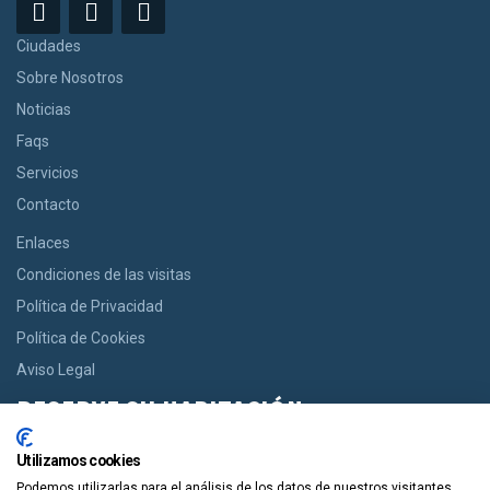
Ciudades
Sobre Nosotros
Noticias
Faqs
Servicios
Contacto
Enlaces
Condiciones de las visitas
Política de Privacidad
Política de Cookies
Aviso Legal
RESERVE SU HABITACIÓN
Si usted desea una habitación le ofrecemos la opción de reservar
Utilizamos cookies
desde casas acogedoras hasta modernos apartamentos de
Podemos utilizarlas para el análisis de los datos de nuestros visitantes,