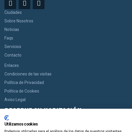
Ciudades
Sobre Nosotros
Noticias
Faqs
Servicios
Contacto
Enlaces
Condiciones de las visitas
Política de Privacidad
Política de Cookies
Aviso Legal
RESERVE SU HABITACIÓN
Si usted desea una habitación le ofrecemos la opción de reservar
Utilizamos cookies
desde casas acogedoras hasta modernos apartamentos de
Podemos utilizarlas para el análisis de los datos de nuestros visitantes,