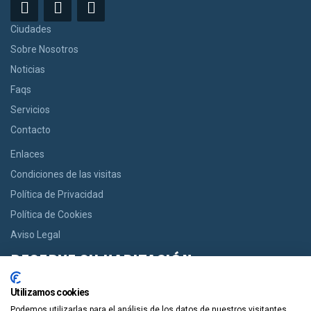
Ciudades
Sobre Nosotros
Noticias
Faqs
Servicios
Contacto
Enlaces
Condiciones de las visitas
Política de Privacidad
Política de Cookies
Aviso Legal
RESERVE SU HABITACIÓN
Si usted desea una habitación le ofrecemos la opción de reservar
Utilizamos cookies
desde casas acogedoras hasta modernos apartamentos de
Podemos utilizarlas para el análisis de los datos de nuestros visitantes,