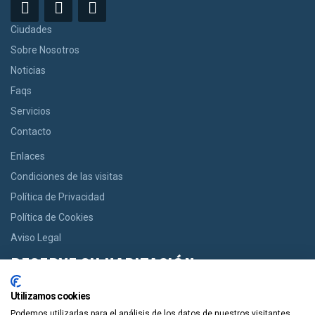
Ciudades
Sobre Nosotros
Noticias
Faqs
Servicios
Contacto
Enlaces
Condiciones de las visitas
Política de Privacidad
Política de Cookies
Aviso Legal
RESERVE SU HABITACIÓN
Si usted desea una habitación le ofrecemos la opción de reservar
Utilizamos cookies
desde casas acogedoras hasta modernos apartamentos de
Podemos utilizarlas para el análisis de los datos de nuestros visitantes,