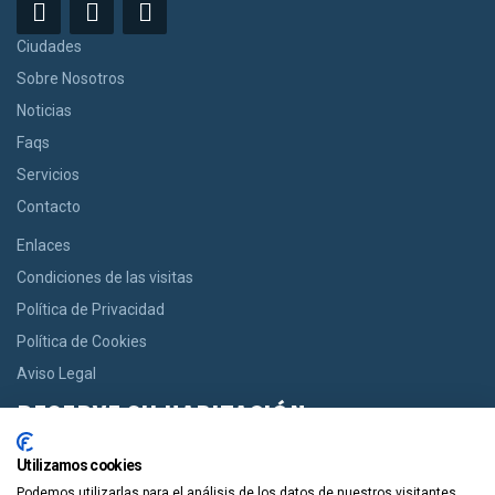
Ciudades
Sobre Nosotros
Noticias
Faqs
Servicios
Contacto
Enlaces
Condiciones de las visitas
Política de Privacidad
Política de Cookies
Aviso Legal
RESERVE SU HABITACIÓN
Si usted desea una habitación le ofrecemos la opción de reservar
Utilizamos cookies
desde casas acogedoras hasta modernos apartamentos de
Podemos utilizarlas para el análisis de los datos de nuestros visitantes,