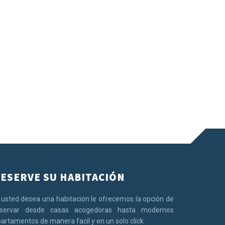
ESERVE SU HABITACIÓN
 usted desea una habitación le ofrecemos la opción de
eservar desde casas acogedoras hasta modernos
artamentos de manera facil y en un solo click.