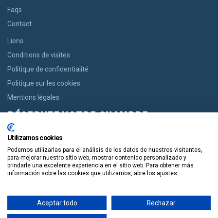
Faqs
Contact
Liens
Conditions de visites
Politique de confidentialité
Politique sur les cookies
Mentions légales
RÉSERVEZ VOTRE CHAMBRE
Si vous recherchez une chambre, nous vous offrons la possibilité
Utilizamos cookies
de réserver en un seul clic, des maisons confortables aux
Podemos utilizarlas para el análisis de los datos de nuestros visitantes,
appartements modernes.
para mejorar nuestro sitio web, mostrar contenido personalizado y
brindarle una excelente experiencia en el sitio web. Para obtener más
información sobre las cookies que utilizamos, abre los ajustes.
Réservez
Aceptar todo
Rechazar
Guiapolis
Tours por España