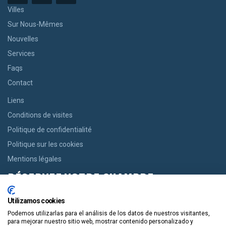
Villes
Sur Nous-Mêmes
Nouvelles
Services
Faqs
Contact
Liens
Conditions de visites
Politique de confidentialité
Politique sur les cookies
Mentions légales
RÉSERVEZ VOTRE CHAMBRE
Si vous recherchez une chambre, nous vous offrons la possibilité
Utilizamos cookies
de réserver en un seul clic, des maisons confortables aux
Podemos utilizarlas para el análisis de los datos de nuestros visitantes,
appartements modernes.
para mejorar nuestro sitio web, mostrar contenido personalizado y