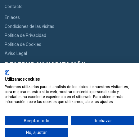
Contacto
Enlaces
Condiciones de las visitas
Política de Privacidad
Política de Cookies
Aviso Legal
RESERVE SU HABITACIÓN
Si usted desea una habitación le ofrecemos la opción de reservar
Utilizamos cookies
desde casas acogedoras hasta modernos apartamentos de
Podemos utilizarlas para el análisis de los datos de nuestros visitantes,
manera facil y en un solo click.
para mejorar nuestro sitio web, mostrar contenido personalizado y
brindarle una excelente experiencia en el sitio web. Para obtener más
información sobre las cookies que utilizamos, abre los ajustes.
Reservala
Aceptar todo
Rechazar
Guiapolis
Tours por España
Copyright. Guiapolis.com © España. Todos los derechos
No, ajustar