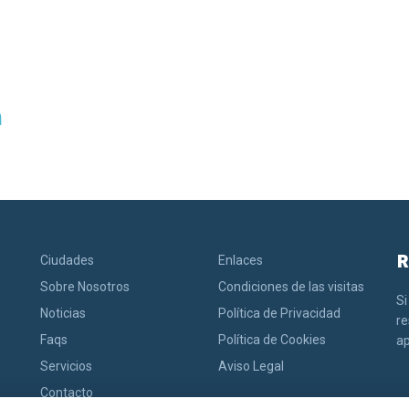
a
R
Ciudades
Enlaces
Sobre Nosotros
Condiciones de las visitas
Si
Noticias
Política de Privacidad
r
Faqs
Política de Cookies
ap
Servicios
Aviso Legal
Contacto