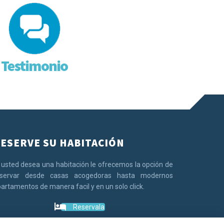
Testimonio
ESERVE SU HABITACIÓN
 usted desea una habitación le ofrecemos la opción de
eservar desde casas acogedoras hasta modernos
artamentos de manera facil y en un solo click.
Reservala