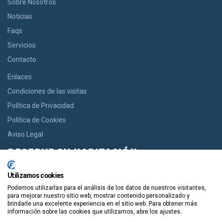
Sobre Nosotros
Noticias
Faqs
Servicios
Contacto
Enlaces
Condiciones de las visitas
Política de Privacidad
Política de Cookies
Aviso Legal
RESERVE SU HABITACIÓN
Si usted desea una habitación le ofrecemos la opción de reservar
Utilizamos cookies
desde casas acogedoras hasta modernos apartamentos de
Podemos utilizarlas para el análisis de los datos de nuestros visitantes,
manera facil y en un solo click.
para mejorar nuestro sitio web, mostrar contenido personalizado y
brindarle una excelente experiencia en el sitio web. Para obtener más
información sobre las cookies que utilizamos, abre los ajustes.
Reservala