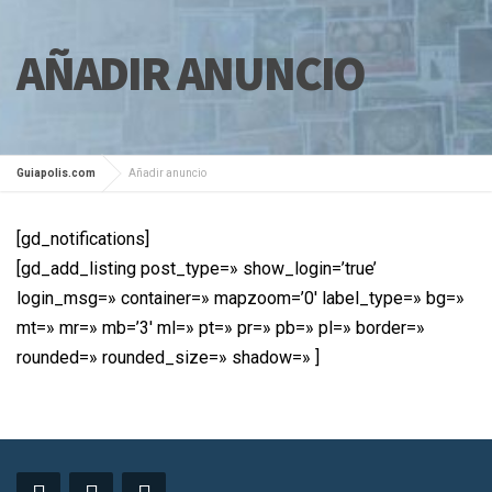
AÑADIR ANUNCIO
Guiapolis.com
Añadir anuncio
[gd_notifications]
[gd_add_listing post_type=» show_login=’true’
login_msg=» container=» mapzoom=’0′ label_type=» bg=»
mt=» mr=» mb=’3′ ml=» pt=» pr=» pb=» pl=» border=»
rounded=» rounded_size=» shadow=» ]