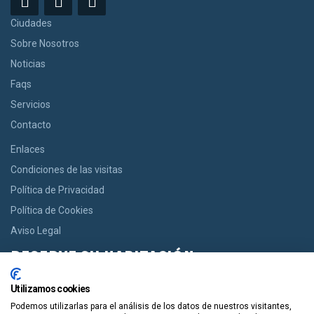
Ciudades
Sobre Nosotros
Noticias
Faqs
Servicios
Contacto
Enlaces
Condiciones de las visitas
Política de Privacidad
Política de Cookies
Aviso Legal
RESERVE SU HABITACIÓN
Si usted desea una habitación le ofrecemos la opción de reservar
Utilizamos cookies
desde casas acogedoras hasta modernos apartamentos de
Podemos utilizarlas para el análisis de los datos de nuestros visitantes,