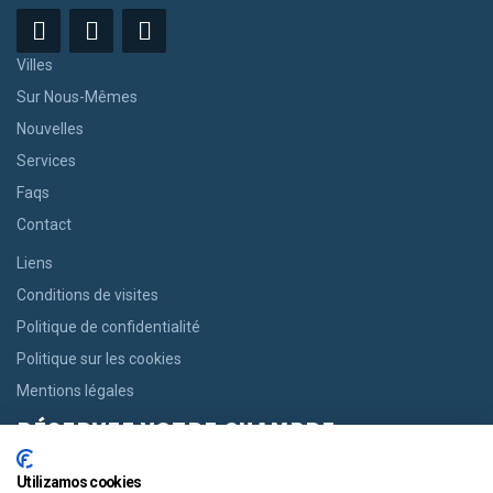
Villes
Sur Nous-Mêmes
Nouvelles
Services
Faqs
Contact
Liens
Conditions de visites
Politique de confidentialité
Politique sur les cookies
Mentions légales
RÉSERVEZ VOTRE CHAMBRE
Si vous recherchez une chambre, nous vous offrons la possibilité
Utilizamos cookies