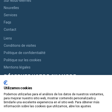
Sur Nous-Mêmes
Nouvelles
Services
Faqs
Contact
Liens
Conditions de visites
Politique de confidentialité
Politique sur les cookies
Mentions légales
RÉSERVEZ VOTRE CHAMBRE
Si vous recherchez une chambre, nous vous offrons la possibilité
Utilizamos cookies
de réserver en un seul clic, des maisons confortables aux
Podemos utilizarlas para el análisis de los datos de nuestros visitantes,
appartements modernes.
para mejorar nuestro sitio web, mostrar contenido personalizado y
brindarle una excelente experiencia en el sitio web. Para obtener más
información sobre las cookies que utilizamos, abre los ajustes.
Réservez