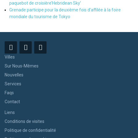
paquebot de croisière’Hebridean Sky’
Grenade participe pour la deuxième fois d’affilée à la foire
mondiale du tourisme de Tokyo
Villes
Sur Nous-Mêmes
Nouvelles
Services
Faqs
Contact
Liens
Conditions de visites
Politique de confidentialité