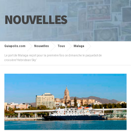
NOUVELLES
Guiapolis.com
Nouvelles
Tous
Malaga
Le port de Malaga reçoit pour la première fois ce dimanche le paquebot de
croisière’Hebridean Sky’